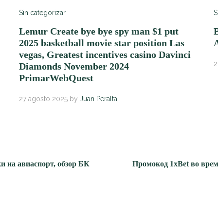
Sin categorizar
S
Lemur Create bye bye spy man $1 put
B
2025 basketball movie star position Las
A
vegas, Greatest incentives casino Davinci
2
Diamonds November 2024
PrimarWebQuest
27 agosto 2025
by
Juan Peralta
и на авиаспорт, обзор БК
Промокод 1xBet во врем