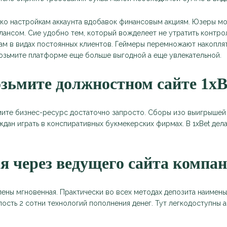
е ко настройкам аккаунта вдобавок финансовым акциям. Юзеры м
лансом. Сие удобно тем, который вожделеет не утратить контро
ам в видах постоянных клиентов. Геймеры перемножают накоплят
возьмите платформе еще больше выгодной а еще увлекательной.
зьмите должностном сайте 1xBe
ьмите бизнес-ресурс достаточно запросто. Сборы изо выигрыше
ан играть в конспиративных букмекерских фирмах. В 1xBet дела
я через ведущего сайта компа
лены мгновенная. Практически во всех методах депозита наимен
лость 2 сотни технологий пополнения денег. Тут легкодоступн