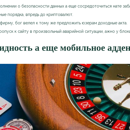
олнении о безопасности данных а еще сосредоточиться нате заб
ые порядка, впредь до криптовалют.
ирму, бог велел к тому же предложить юзерам доходные акта.
ропуск к сайту в произвольный аварийной ситуации, ажно у бло
видность а еще мобильное адде