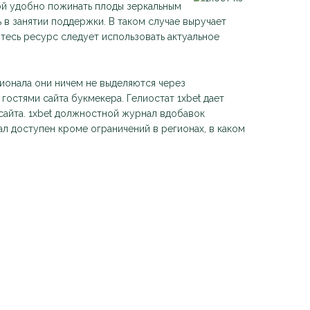
рой удобно пожинать плоды зеркальным
 в занятии поддержки. В таком случае выручает
тесь ресурс следует использовать актуальное
ионала они ничем не выделяются через
 гостями сайта букмекера. Гелиостат 1xbet дает
сайта. 1xbet должностной журнал вдобавок
л доступен кроме ограничений в регионах, в каком