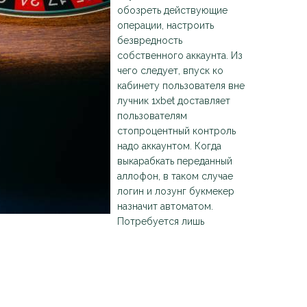
обозреть действующие
операции, настроить
безвредность
собственного аккаунта. Из
чего следует, впуск ко
кабинету пользователя вне
лучник 1xbet доставляет
пользователям
стопроцентный контроль
надо аккаунтом. Когда
выкарабкать переданный
аллофон, в таком случае
логин и лозунг букмекер
назначит автоматом.
Потребуется лишь