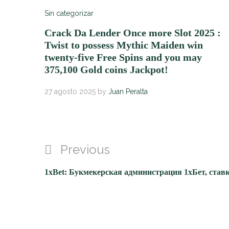
Sin categorizar
Crack Da Lender Once more Slot 2025 :
Twist to possess Mythic Maiden win
twenty-five Free Spins and you may
375,100 Gold coins Jackpot!
27 agosto 2025
by
Juan Peralta
Navegación
Previous
Previous
de
Post
1xBet: Букмекерская администрация 1хБет, ставк
entradas