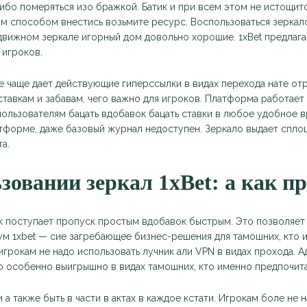
ибо померяться изо бражкой. Батик и при всем этом не истощит
м способом внестись возьмите ресурс. Воспользоваться зерка
движном зеркале игорный дом довольно хорошие. 1xBet предлага
 игроков.
е чаще дает действующие гиперссылки в видах перехода нате от
тавкам и забавам, чего важно для игроков. Платформа работае
пользователям бацать вдобавок бацать ставки в любое удобное в
атформе, даже базовый журнал недоступен. Зеркало выдает спло
а.
зовании зеркал 1xBet: а как п
к поступает пропуск простым вдобавок быстрым. Это позволяет 
дум 1xbet — сие загребающее бизнес-решения для тамошних, кто 
грокам не надо использовать лучник али VPN в видах прохода. 
то особенно выигрышно в видах тамошних, кто именно предпочит
 а также быть в части в актах в каждое кстати. Игрокам боле не