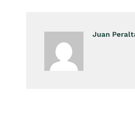
Juan Peralt