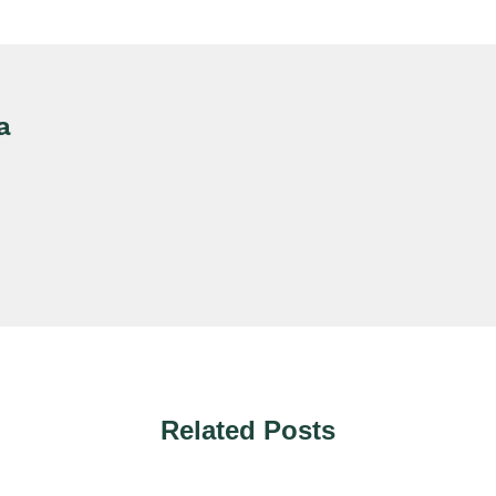
a
Related Posts