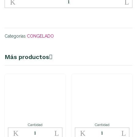
de
Ternera
y
Magro
quantity
Categorías
CONGELADO
Más productos
Cantidad
Cantidad
Migas
Varitas
de
de