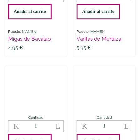
Bacalao
Merluza
quantity
quantity
Añadir al carrito
Añadir al carrito
Puesto:
MAMEN
Puesto:
MAMEN
Migas de Bacalao
Varitas de Merluza
4,95
€
5,95
€
Cantidad
Cantidad
Langostino
Judias
Crudo
Verdes
quantity
quantity