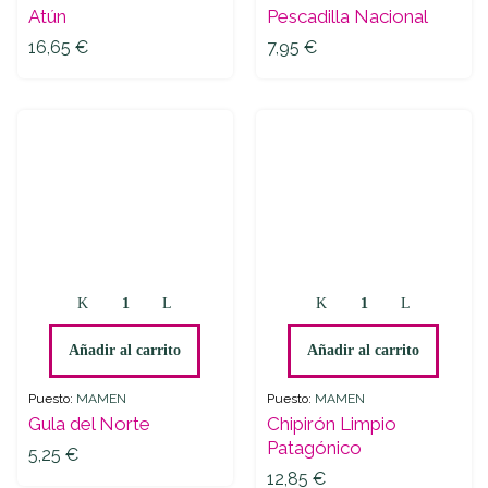
Atún
Pescadilla Nacional
16,65
€
7,95
€
Gula
Chipirón
del
Limpio
Norte
Patagónico
Añadir al carrito
Añadir al carrito
quantity
quantity
Puesto:
MAMEN
Puesto:
MAMEN
Gula del Norte
Chipirón Limpio
Patagónico
5,25
€
12,85
€