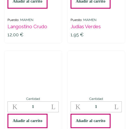
Añadir al carrito
Añadir al carrito
Puesto:
MAMEN
Puesto:
MAMEN
Langostino Crudo
Judias Verdes
12,00
€
1,95
€
Cantidad
Cantidad
Salmón
Mejillón
quantity
Media
Concha
quantity
Añadir al carrito
Añadir al carrito