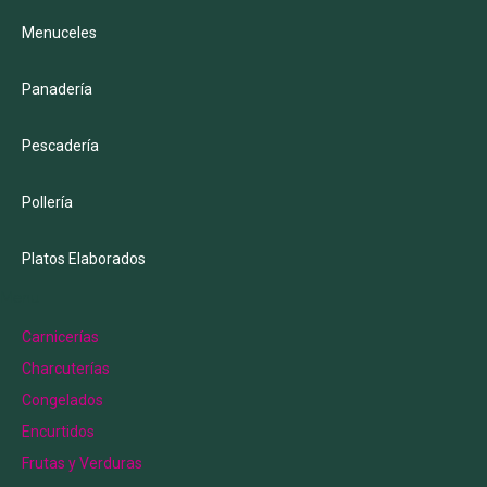
Menuceles
Panadería
Pescadería
Pollería
Platos Elaborados
Menu
Carnicerías
Charcuterías
Congelados
Encurtidos
Frutas y Verduras