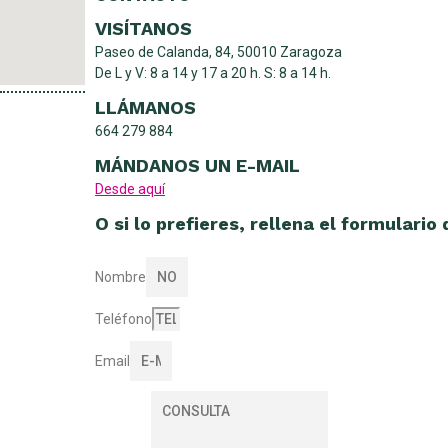
VISÍTANOS
Paseo de Calanda, 84, 50010 Zaragoza
De L y V: 8 a 14 y 17 a 20 h. S: 8 a 14 h.
LLÁMANOS
664 279 884
MÁNDANOS UN E-MAIL
Desde aquí
O si lo prefieres, rellena el formulario
Nombre
Teléfono
Email