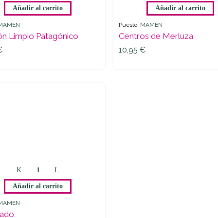
Añadir al carrito
Añadir al carrito
Patagónico
Merluza
quantity
quantity
MAMEN
Puesto:
MAMEN
ón Limpio Patagónico
Centros de Merluza
€
10,95
€
€
10,95
€
Lenguado
quantity
Añadir al carrito
MAMEN
ado