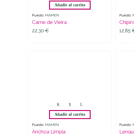
Añadir al carrito
Vieira
quantity
Puesto:
MAMEN
Puesto:
Carne de Vieira
Chipir
22,30
€
12,85
22,30
€
12,85
Anchoa
Limpia
Añadir al carrito
quantity
Puesto:
MAMEN
Puesto:
Anchoa Limpia
Lengu