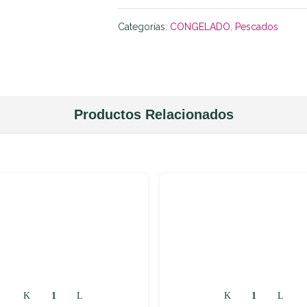
Categorías:
CONGELADO
,
Pescados
Productos Relacionados
Chipirón
Centros
Limpio
de