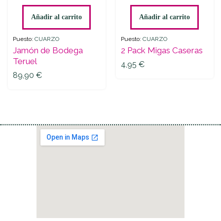
de
Pack
Bodega
Migas
Añadir al carrito
Añadir al carrito
Teruel
Caseras
quantity
quantity
Puesto:
CUARZO
Puesto:
CUARZO
Jamón de Bodega
2 Pack Migas Caseras
Teruel
4,95
€
89,90
€