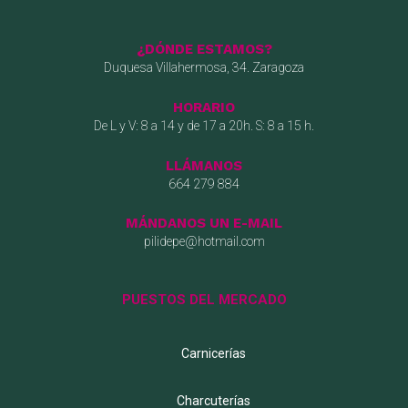
¿DÓNDE ESTAMOS?
Duquesa Villahermosa, 34. Zaragoza
HORARIO
De L y V: 8 a 14 y de 17 a 20h. S: 8 a 15 h.
LLÁMANOS
664 279 884
MÁNDANOS UN E-MAIL
pilidepe@hotmail.com
PUESTOS DEL MERCADO
Carnicerías
Charcuterías