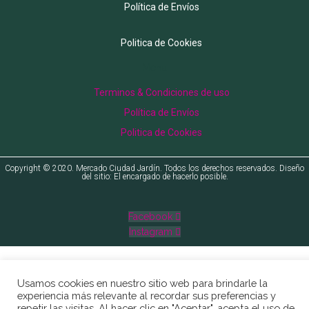
Política de Envíos
Politica de Cookies
Menu
Terminos & Condiciones de uso
Política de Envíos
Politica de Cookies
Copyright © 2020. Mercado Ciudad Jardín. Todos los derechos reservados. Diseño
del sitio: El encargado de hacerlo posible.
Facebook
Instagram
Usamos cookies en nuestro sitio web para brindarle la
experiencia más relevante al recordar sus preferencias y
repetir las visitas. Al hacer clic en "Aceptar", acepta el uso de