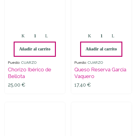
Chorizo
Queso
Ibérico
Reserva
de
Garcia
Añadir al carrito
Añadir al carrito
Bellota
Vaquero
quantity
quantity
Puesto:
CUARZO
Puesto:
CUARZO
Chorizo Ibérico de
Queso Reserva Garcia
Bellota
Vaquero
25,00
€
17,40
€