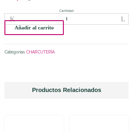
Cantidad
Maza
de
Ibérico
Añadir al carrito
de
Cebo
quantity
Categorías
CHARCUTERÍA
Productos Relacionados