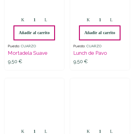
Mortadela
Lunch
Suave
de
quantity
Pavo
Añadir al carrito
Añadir al carrito
quantity
Puesto:
CUARZO
Puesto:
CUARZO
Mortadela Suave
Lunch de Pavo
9,50
€
9,50
€
Jamón
2