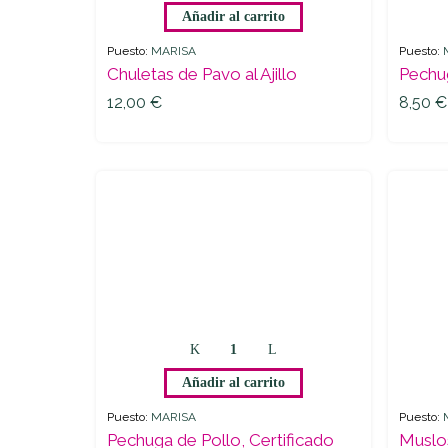
Añadir al carrito
Pavo
al
Puesto:
MARISA
Puesto:
Ajillo
Chuletas de Pavo al Ajillo
Pechu
12,00
€
8,50
€
quantity
12,00
€
8,50
€
Pechuga
de
Añadir al carrito
Pollo,
Certificado
Puesto:
MARISA
Puesto:
Gallego
Pechuga de Pollo, Certificado
Muslos