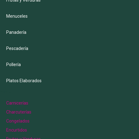
Menuceles
Panadería
Pescadería
Pollería
Platos Elaborados
Menu
Carnicerías
Charcuterías
Congelados
Encurtidos
Frutas y Verduras