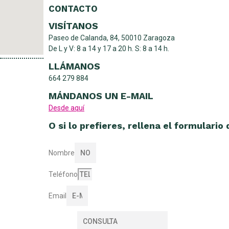
CONTACTO
VISÍTANOS
Paseo de Calanda, 84, 50010 Zaragoza
De L y V: 8 a 14 y 17 a 20 h. S: 8 a 14 h.
LLÁMANOS
664 279 884
MÁNDANOS UN E-MAIL
Desde aquí
O si lo prefieres, rellena el formulario
Nombre
Teléfono
Email