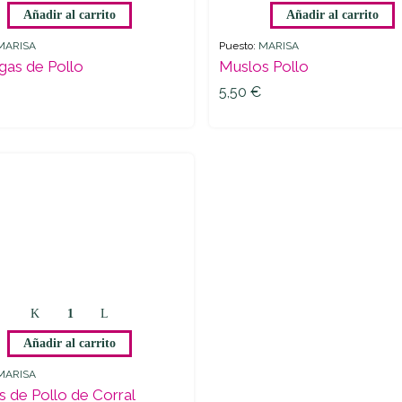
Añadir al carrito
Añadir al carrito
Pollo
quantity
quantity
MARISA
Puesto:
MARISA
gas de Pollo
Muslos Pollo
5,50
€
5,50
€
Muslos
de
Añadir al carrito
Pollo
de
MARISA
Corral
 de Pollo de Corral