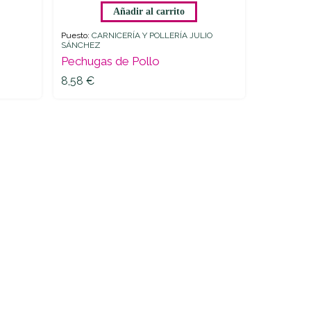
Añadir al carrito
Pollo
quantity
Puesto:
CARNICERÍA Y POLLERÍA JULIO
SÁNCHEZ
8,58
€
Pechugas de Pollo
8,58
€