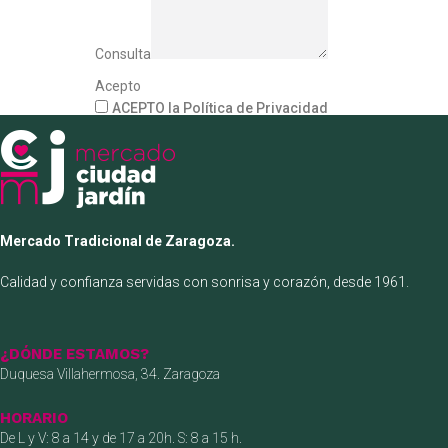
Consulta
Acepto
ACEPTO la Política de Privacidad
Mercado Tradicional de Zaragoza.
Calidad y confianza servidas con sonrisa y corazón, desde 1961.
¿DÓNDE ESTAMOS?
Duquesa Villahermosa, 34. Zaragoza
HORARIO
De L y V: 8 a 14 y de 17 a 20h. S: 8 a 15 h.