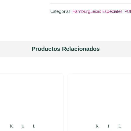
quantity
Categorías:
Hamburguesas Especiales
,
PO
Productos Relacionados
Pechugas
Muslos
de
Pollo