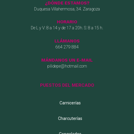
¿DÓNDE ESTAMOS?
Duquesa Villahermosa, 34. Zaragoza
HORARIO
De L y V: 8 a 14 y de 17 a 20h. S: 8 a 15 h.
LLÁMANOS
664 279 884
MÁNDANOS UN E-MAIL
pilidepe@hotmail.com
PUESTOS DEL MERCADO
Carnicerías
Charcuterías
Congelados