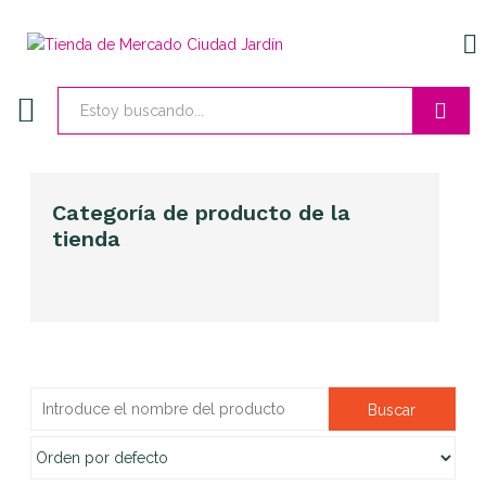
EN
Buscar
Categoría de producto de la
tienda
Pescados y
Pescadería
mariscos cañete