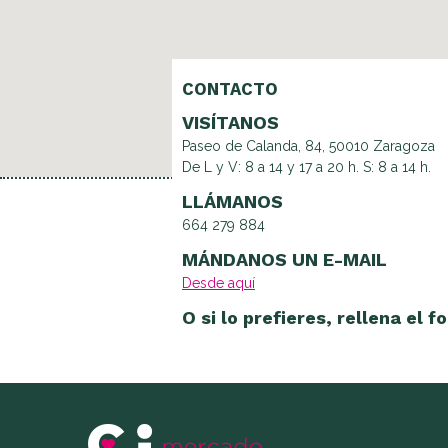
CONTACTO
VISÍTANOS
Paseo de Calanda, 84, 50010 Zaragoza
De L y V: 8 a 14 y 17 a 20 h. S: 8 a 14 h.
LLÁMANOS
664 279 884
MÁNDANOS UN E-MAIL
Desde aquí
O si lo prefieres, rellena el 