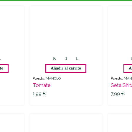
to
Añadir al carrito
A
Puesto:
MANOLO
Puesto:
MAN
Tomate
Seta Shi
1,99
€
7,99
€
1,99
€
7,99
€