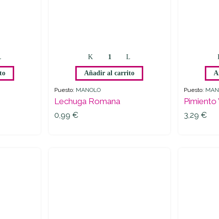
to
Añadir al carrito
A
Puesto:
MANOLO
Puesto:
MAN
Lechuga Romana
Pimiento
0,99
€
3,29
€
0,99
€
3,29
€