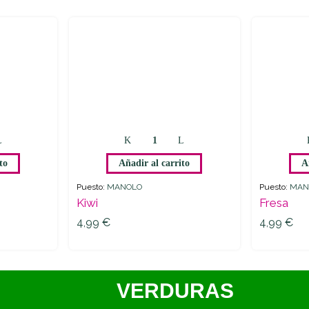
to
Añadir al carrito
A
Puesto:
MANOLO
Puesto:
MAN
Kiwi
Fresa
4,99
€
4,99
€
4,99
€
4,99
€
VERDURAS