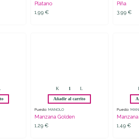
Platano
Piña
1,99
€
3,99
€
1,99
€
3,99
€
to
Añadir al carrito
A
Puesto:
MANOLO
Puesto:
MAN
Manzana Golden
Manzana 
1,29
€
1,49
€
1,29
€
1,49
€