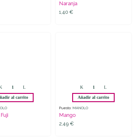
Naranja
1,40
€
1,40
€
ñadir al carrito
Añadir al carrito
OLO
Puesto:
MANOLO
Fuji
Mango
2,49
€
2,49
€