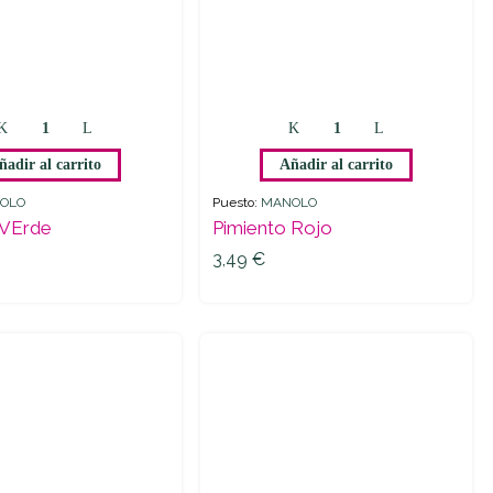
ñadir al carrito
Añadir al carrito
OLO
Puesto:
MANOLO
 VErde
Pimiento Rojo
3,49
€
3,49
€