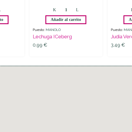
to
Añadir al carrito
A
Puesto:
MANOLO
Puesto:
MAN
Lechuga ICeberg
Judia Ve
0,99
€
3,49
€
0,99
€
3,49
€