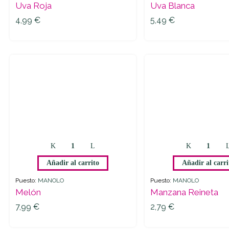
Uva Roja
Uva Blanca
4,99
€
5,49
€
4,99
€
5,49
€
Añadir al carrito
Añadir al carri
Puesto:
MANOLO
Puesto:
MANOLO
Melón
Manzana Reineta
7,99
€
2,79
€
7,99
€
2,79
€