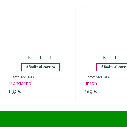
Añadir al carrito
Añadir al carri
Puesto:
MANOLO
Puesto:
MANOLO
Mandarina
Limón
1,39
€
2,89
€
1,39
€
2,89
€