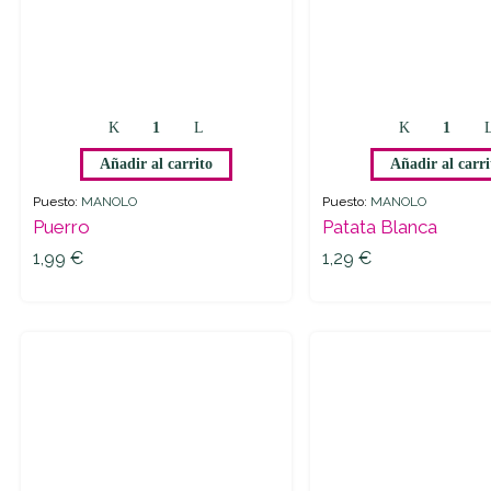
Añadir al carrito
Añadir al carri
Puesto:
MANOLO
Puesto:
MANOLO
Puerro
Patata Blanca
1,99
€
1,29
€
1,99
€
1,29
€