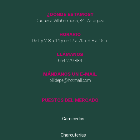
¿DÓNDE ESTAMOS?
Duquesa Villahermosa, 34. Zaragoza
HORARIO
De L y V: 8 a 14 y de 17 a 20h. S: 8 a 15 h.
LLÁMANOS
664 279 884
MÁNDANOS UN E-MAIL
pilidepe@hotmail.com
PUESTOS DEL MERCADO
Carnicerías
Charcuterías