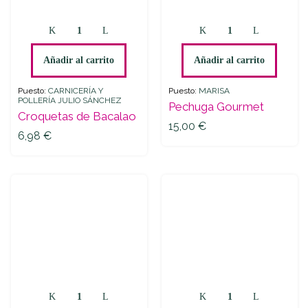
Croquetas
Pechuga
de
Gourmet
Bacalao
quantity
Añadir al carrito
Añadir al carrito
quantity
Puesto:
CARNICERÍA Y
Puesto:
MARISA
POLLERÍA JULIO SÁNCHEZ
Pechuga Gourmet
Croquetas de Bacalao
15,00
€
6,98
€
Migas
Muslos
quantity
de