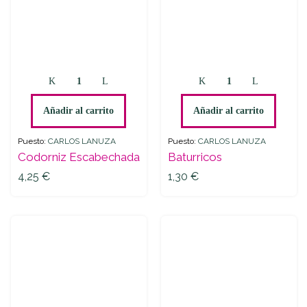
Codorniz
Baturricos
Escabechada
quantity
quantity
Añadir al carrito
Añadir al carrito
Puesto:
CARLOS LANUZA
Puesto:
CARLOS LANUZA
Codorniz Escabechada
Baturricos
4,25
€
1,30
€