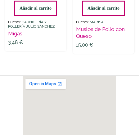
Pollo
Añadir al carrito
Añadir al carrito
con
Queso
Puesto:
CARNICERÍA Y
Puesto:
MARISA
POLLERÍA JULIO SÁNCHEZ
quantity
Muslos de Pollo con
Migas
Queso
3,48
€
15,00
€