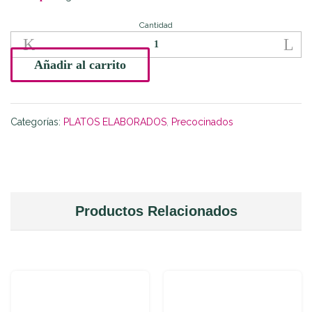
Cantidad
Albóndigas
con
Tomate
Añadir al carrito
quantity
Categorías:
PLATOS ELABORADOS
,
Precocinados
Productos Relacionados