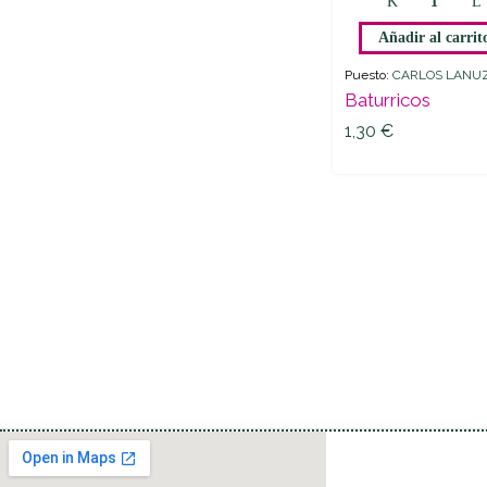
quantit
Añadir al carrit
Puesto:
CARLOS LANU
Baturricos
1,30
€
1,30
€