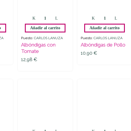
Albóndigas
Albóndigas
con
de
o
Añadir al carrito
Añadir al carrito
Tomate
Pollo
y
quantity
quantity
ZA
Puesto:
CARLOS LANUZA
Puesto:
CARLOS LANUZA
Albóndigas con
Albóndigas de Pollo
10,90
€
Tomate
10,90
€
12,98
€
12,98
€
cos
Burguer
Caldo