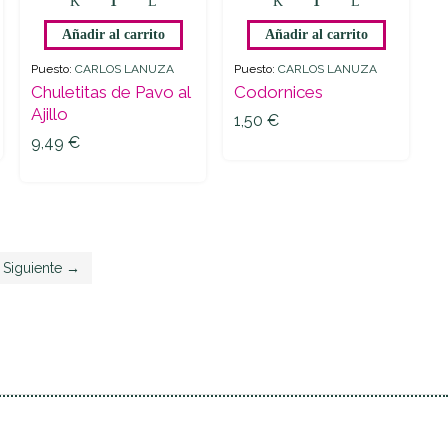
de
quantity
Añadir al carrito
Añadir al carrito
Pavo
al
Puesto:
CARLOS LANUZA
Puesto:
CARLOS LANUZA
Ajillo
Chuletitas de Pavo al
Codornices
1,50
€
quantity
Ajillo
1,50
€
9,49
€
9,49
€
Siguiente →