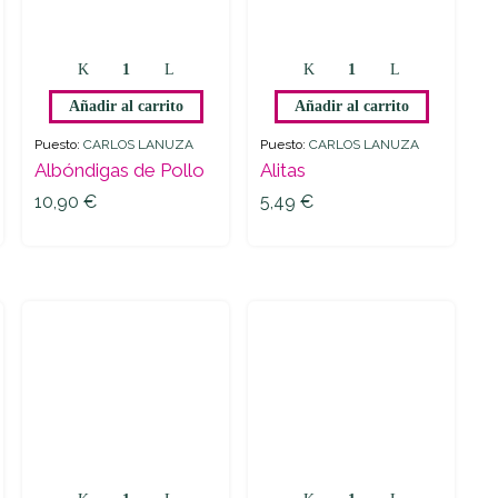
Albóndigas
Alitas
de
quantity
Añadir al carrito
Añadir al carrito
Pollo
quantity
Puesto:
CARLOS LANUZA
Puesto:
CARLOS LANUZA
Albóndigas de Pollo
Alitas
10,90
€
5,49
€
10,90
€
5,49
€
Chuletitas
Codornices