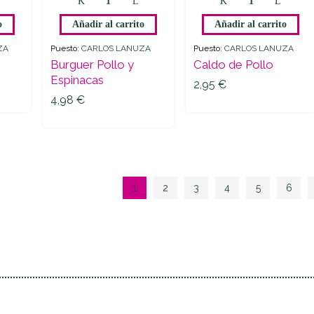
y
Pollo
de
o
Añadir al carrito
Añadir al carrito
y
Pollo
Espinacas
quantity
ZA
Puesto:
CARLOS LANUZA
Puesto:
CARLOS LANUZA
quantity
Burguer Pollo y
Caldo de Pollo
2,95
€
Espinacas
2,95
€
4,98
€
4,98
€
1
2
3
4
5
6