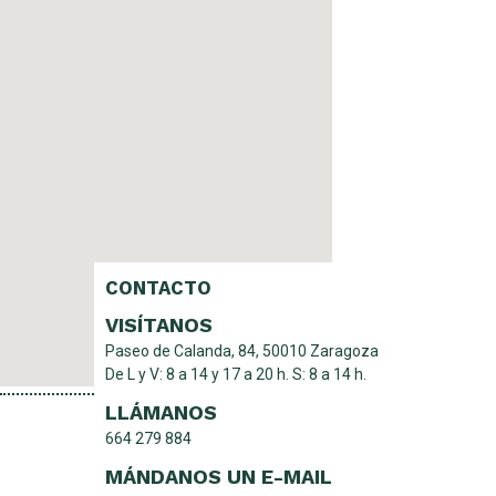
CONTACTO
VISÍTANOS
Paseo de Calanda, 84, 50010 Zaragoza
De L y V: 8 a 14 y 17 a 20 h. S: 8 a 14 h.
LLÁMANOS
664 279 884
MÁNDANOS UN E-MAIL