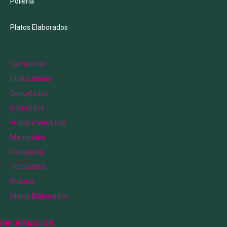
Pollería
Platos Elaborados
Menu
Carnicerías
Charcuterías
Congelados
Encurtidos
Frutas y Verduras
Menuceles
Panadería
Pescadería
Pollería
Platos Elaborados
INFORMACIÓN