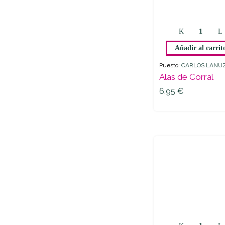
Alas
de
Añadir al carrit
Corral
quantit
Puesto:
CARLOS LANU
Alas de Corral
6,95
€
6,95
€
Baturri