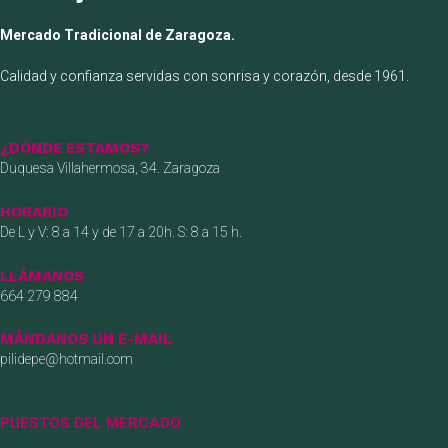
Mercado Tradicional de Zaragoza.
Calidad y confianza servidas con sonrisa y corazón, desde 1961.
¿DÓNDE ESTAMOS?
Duquesa Villahermosa, 34. Zaragoza
HORARIO
De L y V: 8 a 14 y de 17 a 20h. S: 8 a 15 h.
LLÁMANOS
664 279 884
MÁNDANOS UN E-MAIL
pilidepe@hotmail.com
PUESTOS DEL MERCADO