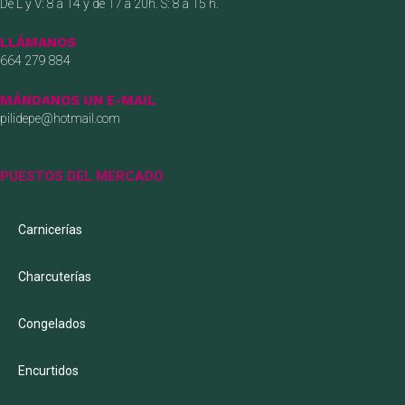
De L y V: 8 a 14 y de 17 a 20h. S: 8 a 15 h.
LLÁMANOS
664 279 884
MÁNDANOS UN E-MAIL
pilidepe@hotmail.com
PUESTOS DEL MERCADO
Carnicerías
Charcuterías
Congelados
Encurtidos