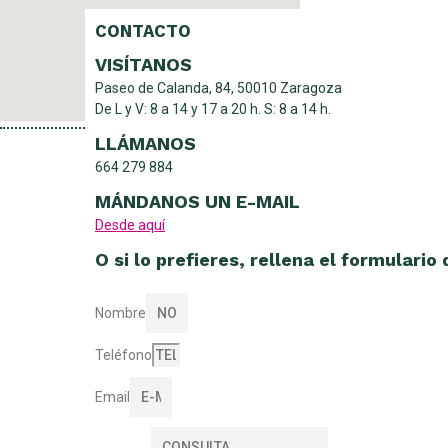
CONTACTO
VISÍTANOS
Paseo de Calanda, 84, 50010 Zaragoza
De L y V: 8 a 14 y 17 a 20 h. S: 8 a 14 h.
LLÁMANOS
664 279 884
MÁNDANOS UN E-MAIL
Desde aquí
O si lo prefieres, rellena el formulario
Nombre
Teléfono
Email