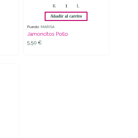
Jamoncitos
Pollo
Añadir al carrito
quantity
Puesto:
MARISA
Jamoncitos Pollo
5,50
€
5,50
€