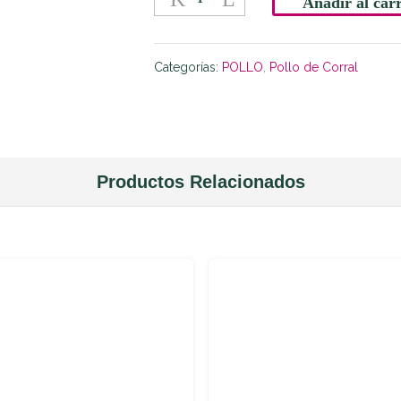
Añadir al carr
de
Pollo
de
Categorías:
POLLO
,
Pollo de Corral
Corral
quantity
Productos Relacionados