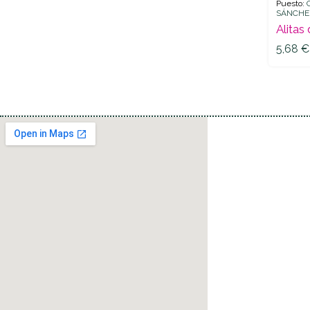
Puesto:
SÁNCHE
5,68
€
Alitas
5,68
€