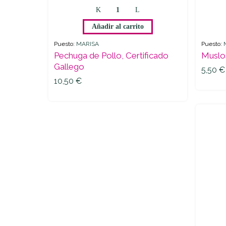
Pechuga
de
Añadir al carrito
Pollo,
Certificado
Puesto:
MARISA
Puesto:
Gallego
Pechuga de Pollo, Certificado
Muslo
5,50
€
quantity
Gallego
5,50
€
10,50
€
10,50
€