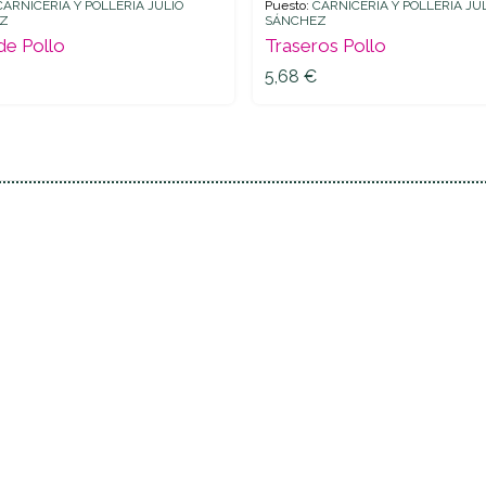
CARNICERÍA Y POLLERÍA JULIO
Puesto:
CARNICERÍA Y POLLERÍA JU
Z
SÁNCHEZ
5,68
€
 de Pollo
Traseros Pollo
5,68
€