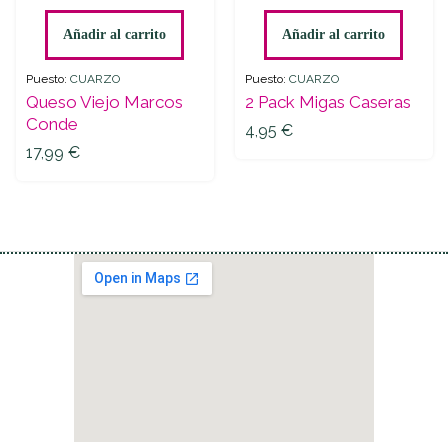
Viejo
Pack
Marcos
Migas
Añadir al carrito
Añadir al carrito
Conde
Caseras
quantity
quantity
Puesto:
CUARZO
Puesto:
CUARZO
Queso Viejo Marcos
2 Pack Migas Caseras
Conde
4,95
€
17,99
€