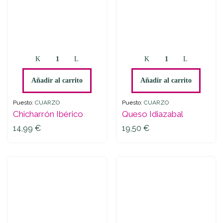
Chicharrón
Queso
Ibérico
Idiazabal
quantity
quantity
Añadir al carrito
Añadir al carrito
Puesto:
CUARZO
Puesto:
CUARZO
Chicharrón Ibérico
Queso Idiazabal
14,99
€
19,50
€