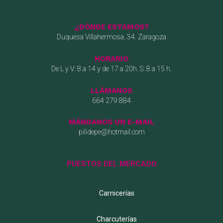
¿DÓNDE ESTAMOS?
Duquesa Villahermosa, 34. Zaragoza
HORARIO
De L y V: 8 a 14 y de 17 a 20h. S: 8 a 15 h.
LLÁMANOS
664 279 884
MÁNDANOS UN E-MAIL
pilidepe@hotmail.com
PUESTOS DEL MERCADO
Carnicerías
Charcuterías