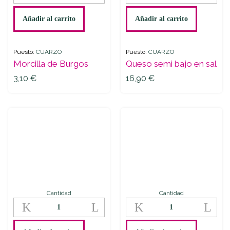
Burgos
bajo
quantity
en
Añadir al carrito
Añadir al carrito
sal
quantity
Puesto:
CUARZO
Puesto:
CUARZO
Morcilla de Burgos
Queso semi bajo en sal
3,10
€
16,90
€
Cantidad
Cantidad
Queso
Pechuga
Oveja
de
sin
Pavo
Lactosa
al