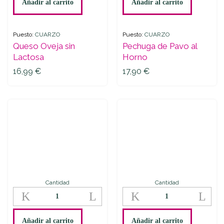
Añadir al carrito
Añadir al carrito
quantity
Horno
quantity
Puesto:
CUARZO
Puesto:
CUARZO
Queso Oveja sin
Pechuga de Pavo al
Lactosa
Horno
16,99
€
17,90
€
Cantidad
Cantidad
Lacón
Mortadela
Pavo
de
quantity
Pavo
quantity
Añadir al carrito
Añadir al carrito