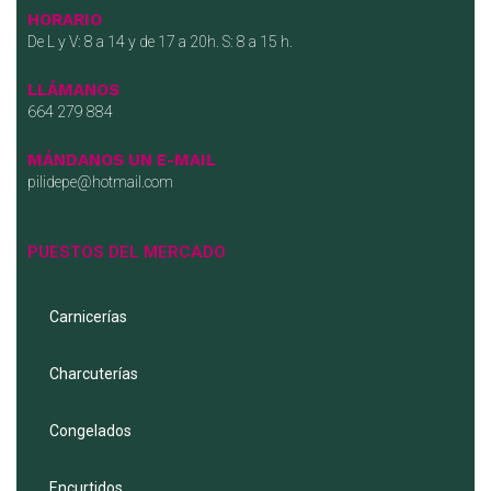
HORARIO
De L y V: 8 a 14 y de 17 a 20h. S: 8 a 15 h.
LLÁMANOS
664 279 884
MÁNDANOS UN E-MAIL
pilidepe@hotmail.com
PUESTOS DEL MERCADO
Carnicerías
Charcuterías
Congelados
Encurtidos