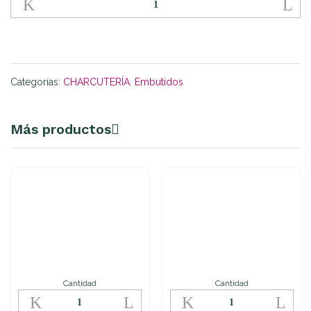
de
Hierbas
quantity
Categorías:
CHARCUTERÍA
,
Embutidos
Más productos
Cantidad
Cantidad
Morcilla
Queso
de
semi