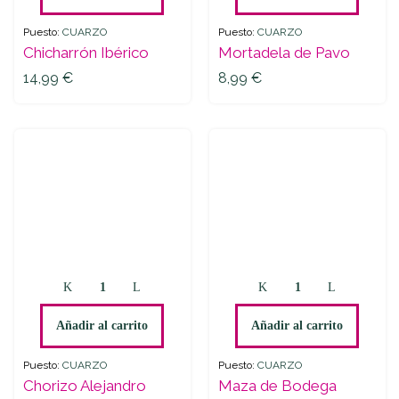
quantity
Puesto:
CUARZO
Puesto:
CUARZO
Chicharrón Ibérico
Mortadela de Pavo
14,99
€
8,99
€
Chorizo
Maza
Alejandro
de
Dulce
Bodega
Añadir al carrito
Añadir al carrito
quantity
quantity
Puesto:
CUARZO
Puesto:
CUARZO
Chorizo Alejandro
Maza de Bodega