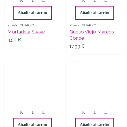
Suave
Viejo
quantity
Marcos
Añadir al carrito
Añadir al carrito
Conde
quantity
Puesto:
CUARZO
Puesto:
CUARZO
Mortadela Suave
Queso Viejo Marcos
Conde
9,50
€
17,99
€
Chicharrón
Mortadela
Ibérico
de
quantity
Pavo
Añadir al carrito
Añadir al carrito