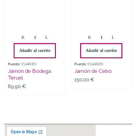
Jamón
Jamón
de
de
Bodega
Cebo
Añadir al carrito
Añadir al carrito
Teruel
quantity
quantity
Puesto:
CUARZO
Puesto:
CUARZO
Jamón de Bodega
Jamón de Cebo
Teruel
150,00
€
89,90
€