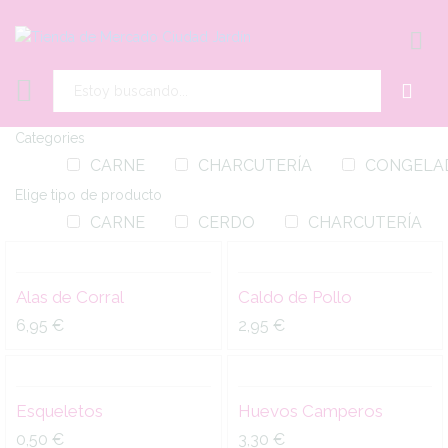
ENTR
Buscar
Categories
Alas
Caldo
Cantidad
Cantidad
CARNE
CHARCUTERÍA
CONGELA
de
de
Corral
Pollo
Elige tipo de producto
quantity
quantity
CARNE
CERDO
CHARCUTERÍA
Esqueletos
Huevos
Cantidad
Cantidad
quantity
Camperos
Alas de Corral
Caldo de Pollo
quantity
6,95
€
2,95
€
Huevos
Huevos
Cantidad
Cantidad
XL
Xl
Esqueletos
Huevos Camperos
quantity
quantity
0,50
€
3,30
€