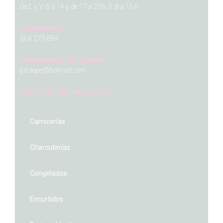
De L y V: 8 a 14 y de 17 a 20h. S: 8 a 15 h.
LLÁMANOS
664 279 884
MÁNDANOS UN E-MAIL
pilidepe@hotmail.com
PUESTOS DEL MERCADO
Carnicerías
Charcuterías
Congelados
Encurtidos