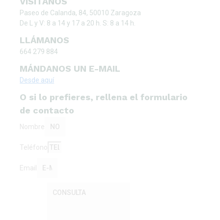
VISÍTANOS
Paseo de Calanda, 84, 50010 Zaragoza
De L y V: 8 a 14 y 17 a 20 h. S: 8 a 14 h.
LLÁMANOS
664 279 884
MÁNDANOS UN E-MAIL
Desde aquí
O si lo prefieres, rellena el formulario
de contacto
Nombre
Teléfono
Email