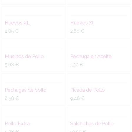
Muslitos
Pechuga
Cantidad
Cantidad
de
en
Huevos XL
Huevos Xl
Pollo
Aceite
quantity
quantity
2,85
€
2,80
€
Pechugas
Picada
Cantidad
Cantidad
de
de
Muslitos de Pollo
Pechuga en Aceite
pollo
Pollo
quantity
quantity
5,68
€
1,30
€
Pollo
Salchichas
Cantidad
Cantidad
Extra
de
Pechugas de pollo
Picada de Pollo
quantity
Pollo
quantity
8,58
€
9,48
€
Pollo Extra
Salchichas de Pollo
9,78
€
10,50
€