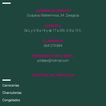
¿DÓNDE ESTAMOS?
Duquesa Villahermosa, 34. Zaragoza
HORARIO
De L y V: 8 a 14 y de 17 a 20h. S: 8 a 15 h.
LLÁMANOS
664 279 884
MÁNDANOS UN E-MAIL
pilidepe@hotmail.com
PUESTOS DEL MERCADO
Carnicerías
Charcuterías
Congelados