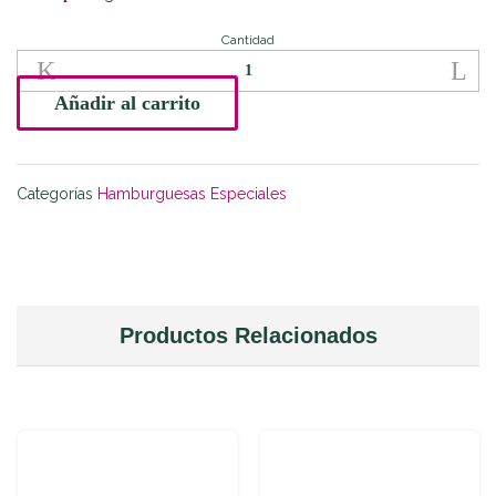
Cantidad
Burger
Pollo
y
Añadir al carrito
Queso
quantity
Categorías
Hamburguesas Especiales
Productos Relacionados