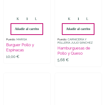
Burguer
Hamburguesas
Pollo
de
y
Pollo
Añadir al carrito
Añadir al carrito
Espinacas
y
quantity
Queso
Puesto:
MARISA
Puesto:
CARNICERÍA Y
POLLERÍA JULIO SÁNCHEZ
quantity
Burguer Pollo y
Hamburguesas de
Espinacas
Pollo y Queso
10,00
€
5,68
€