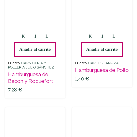
Hamburguesa
Hamburguesa
de
de
Bacon
Pollo
Añadir al carrito
Añadir al carrito
y
quantity
Roquefort
Puesto:
CARNICERÍA Y
Puesto:
CARLOS LANUZA
POLLERÍA JULIO SÁNCHEZ
quantity
Hamburguesa de Pollo
Hamburguesa de
1,40
€
Bacon y Roquefort
7,28
€