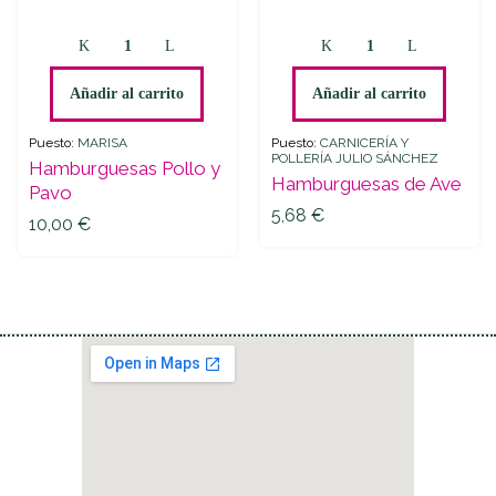
Hamburguesas
Hamburguesas
Pollo
de
y
Ave
Añadir al carrito
Añadir al carrito
Pavo
quantity
quantity
Puesto:
MARISA
Puesto:
CARNICERÍA Y
POLLERÍA JULIO SÁNCHEZ
Hamburguesas Pollo y
Hamburguesas de Ave
Pavo
5,68
€
10,00
€